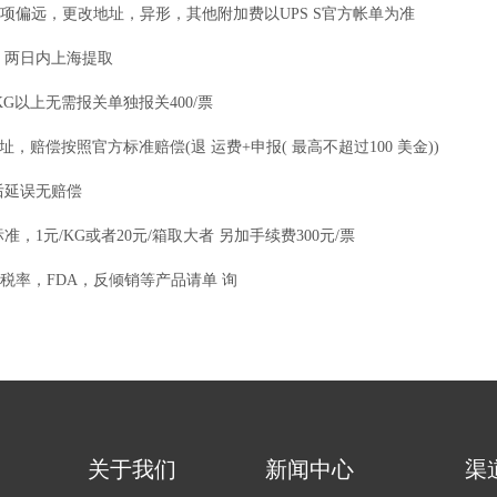
三项偏远，更改地址，异形，其他附加费以UPS S官方帐单为准
号 两日内上海提取
00KG以上无需报关单独报关400/票
地址，赔偿按照官方标准赔偿(退 运费+申报( 最高不超过100 美金))
后延误无赔偿
准，1元/KG或者20元/箱取大者 另加手续费300元/票
高税率，FDA，反倾销等产品请单 询
关于我们
新闻中心
渠