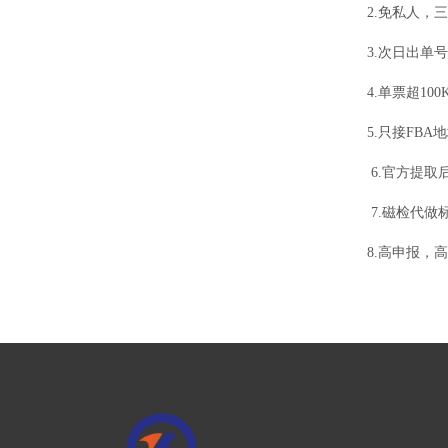
2.免私人，
3.次日出单
4.单票超1
5.只接FBA
6.官方提取
7.磁检代做标
8.高申报，